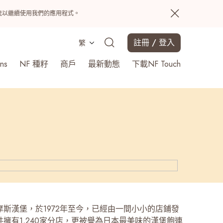
置系統以繼續使用我們的應用程式。
註冊 / 登入
繁
ns
NF 種籽
商戶
最新動態
下載NF Touch
搜尋
摩斯漢堡，於1972年至今，已經由一間小小的店鋪發
擁有1,240家分店，更被譽為日本最美味的漢堡飽連