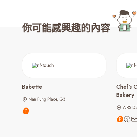
你可能感興趣的內容
Babette
Chef's 
Bakery
Nan Fung Place, G3
AIRSID