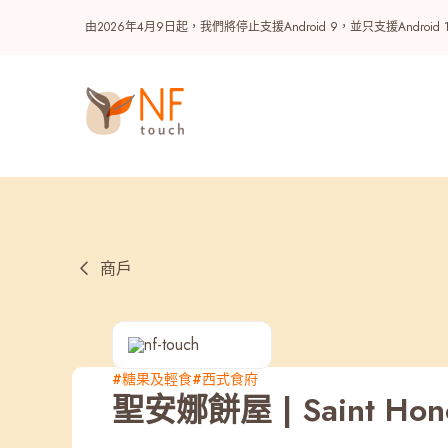
由2026年4月9日起，我們將停止支援Android 9，並只支援A
商戶
熱門
#糖果及輕食
#西式食府
聖安娜餅屋 | Saint Hon
NF 種籽
NF Points
AIRSIDE
獎賞