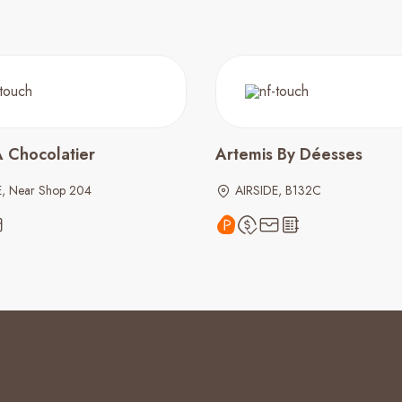
Chocolatier
Artemis By Déesses
E, Near Shop 204
AIRSIDE, B132C