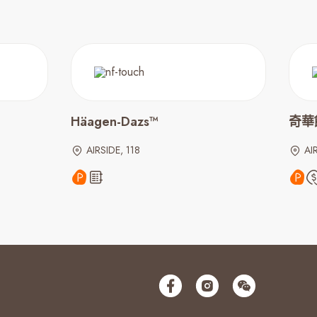
Häagen-Dazs™
奇華餅
AIRSIDE, 118
AI