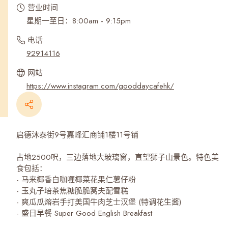
营业时间
星期一至日：8:00am - 9:15pm
电话
92914116
网站
https://www.instagram.com/gooddaycafehk/
启德沐泰街9号嘉峰汇商铺1楼11号铺
占地2500呎，三边落地大玻璃窗，直望狮子山景色。特色美
食包括：
- 马来椰香白咖喱椰菜花果仁薯仔粉
- 玉丸子培茶焦糖脆脆窝夫配雪糕
- 爽瓜瓜熔岩手打美国牛肉芝士汉堡 (特调花生酱)
- 盛日早餐 Super Good English Breakfast