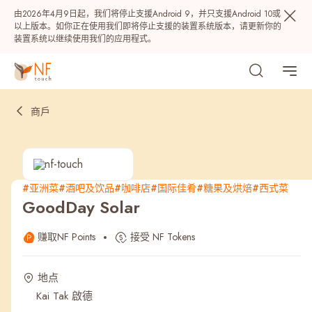
由2026年4月9日起，我们将停止支援Android 9，并只支援Android 10或
以上版本。如你正在使用我们即将停止支援的装置系统版本，请更新你的
装置系统以继续使用我们的应用程式。
商戶
#亚洲菜
#酒吧及饮品
#咖啡店
#国际佳肴
#糖果及烘焙
#西式菜
GoodDay Solar
热门
赚取NF Points
接受 NF Tokens
NF 种籽
NF Points
AIRSIDE
奖赏
地点
Kai Tak 啟德
最近搜寻纪录