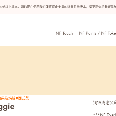
ndroid 10或以上版本。如你正在使用我们即将停止支援的装置系统版本，请更新你的装
NF Touch
NF Points / NF Toke
糖果及烘焙
#西式菜
铜锣湾谢斐道5
ggie
***NF 