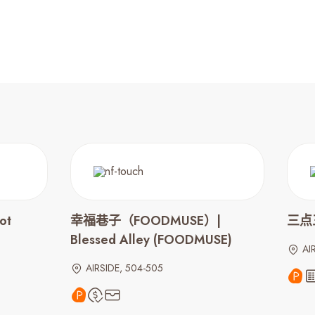
ot
幸福巷子（FOODMUSE）|
三点三
Blessed Alley (FOODMUSE)
AI
AIRSIDE, 504-505