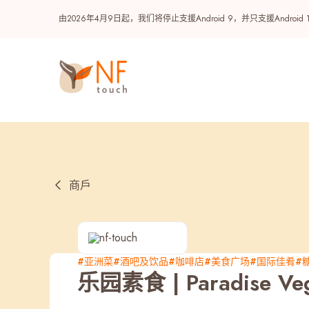
由2026年4月9日起，我们将停止支援Android 9，并只支援A
商戶
热门
#亚洲菜
#酒吧及饮品
#咖啡店
#美食广场
#国际佳肴
#
乐园素食 | Paradise Ve
NF 种籽
NF Points
AIRSIDE
奖赏