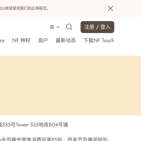
置系统以继续使用我们的应用程式。
注册 / 登入
简
ns
NF 种籽
商户
最新动态
下载NF Touch
搜寻
35号Tower 535地库B04号铺
Touch会员晚市堂食消费可享85折，母亲节及佛诞除外。