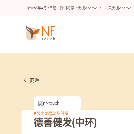
由2026年4月9日起，我们将停止支援Android 9，并只支援A
商戶
热门
#服务
#运动及健康
德善健发(中环)
NF 种籽
NF Points
AIRSIDE
奖赏