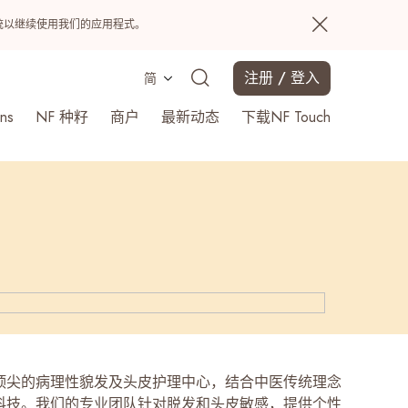
置系统以继续使用我们的应用程式。
注册 / 登入
简
ns
NF 种籽
商户
最新动态
下载NF Touch
搜寻
顶尖的病理性貌发及头皮护理中心，结合中医传统理念
科技。我们的专业团队针对脱发和头皮敏感，提供个性