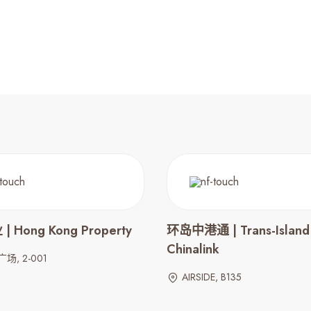
 Hong Kong Property
环岛中港通 | Trans-Island
Chinalink
场, 2-001
AIRSIDE, B135