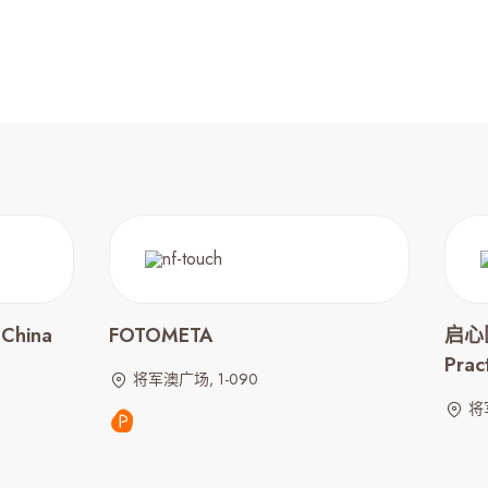
China
FOTOMETA
启心医
Prac
将军澳广场, 1-090
将