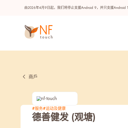
由2026年4月9日起，我们将停止支援Android 9，并只支援A
商戶
热门
#服务
#运动及健康
德善健发 (观塘)
NF 种籽
NF Points
AIRSIDE
奖赏