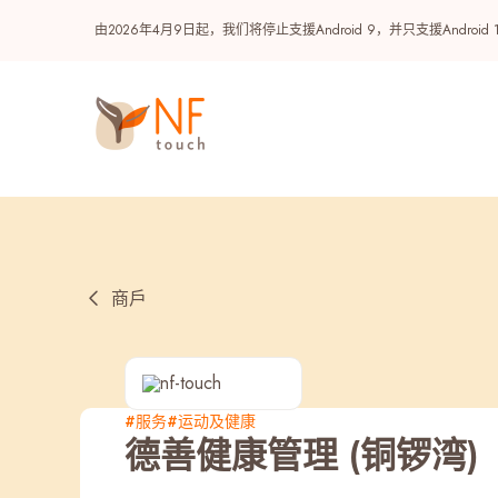
由2026年4月9日起，我们将停止支援Android 9，并只支援A
商戶
热门
#服务
#运动及健康
德善健康管理 (铜锣湾)
NF 种籽
NF Points
AIRSIDE
奖赏